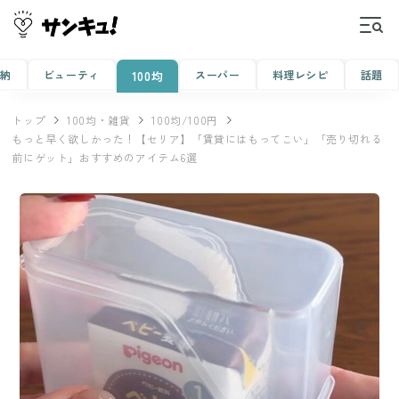
収納
ビューティ
スーパー
料理レシピ
話題
100均
トップ
100均・雑貨
100均/100円
もっと早く欲しかった！【セリア】「賃貸にはもってこい」「売り切れる
前にゲット」おすすめのアイテム6選