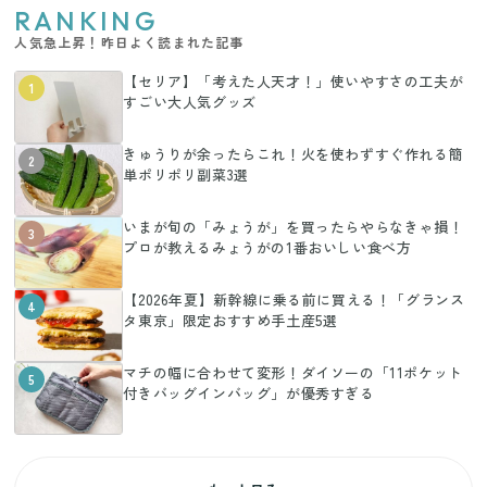
RANKING
人気急上昇！昨日よく読まれた記事
【セリア】「考えた人天才！」使いやすさの工夫が
1
すごい大人気グッズ
きゅうりが余ったらこれ！火を使わずすぐ作れる簡
2
単ポリポリ副菜3選
いまが旬の「みょうが」を買ったらやらなきゃ損！
3
プロが教えるみょうがの1番おいしい食べ方
【2026年夏】新幹線に乗る前に買える！「グランス
4
タ東京」限定おすすめ手土産5選
マチの幅に合わせて変形！ダイソーの「11ポケット
5
付きバッグインバッグ」が優秀すぎる