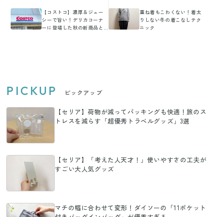
【コストコ】濃厚＆ジュー
重ね着もこわくない！着太
シーで旨い！デリカコーナ
りしない冬の着こなしテク
ーに登場した秋の新商品と
ニック
は
PICKUP
ピックアップ
【セリア】荷物が減ってパッキングも快適！旅のス
トレスを減らす「超優秀トラベルグッズ」3選
【セリア】「考えた人天才！」使いやすさの工夫が
すごい大人気グッズ
マチの幅に合わせて変形！ダイソーの「11ポケット
付きバッグインバッグ」が優秀すぎる