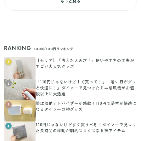
もっと見る
RANKING
100均/100円ランキング
【セリア】「考えた人天才！」使いやすさの工夫が
1
すごい大人気グッズ
「110円じゃないけどすぐ買って！」「暑い日がグッ
2
と快適に！」ダイソーで見つけたミニ扇風機がお値
段以上に大活躍
整理収納アドバイザーが感動！110円で浴室が快適に
3
なるダイソーの神グッズ
110円じゃないけどすぐ買うべき！ダイソーで見つけ
4
た長時間の移動が劇的にラクになる神アイテム