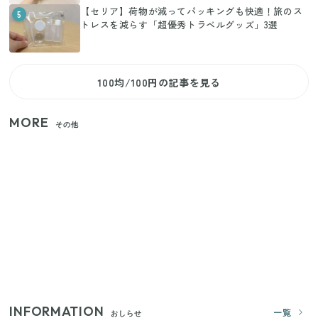
【セリア】荷物が減ってパッキングも快適！旅のス
5
トレスを減らす「超優秀トラベルグッズ」3選
100均/100円の記事を見る
MORE
その他
いまが旬の「みょうが」を買ったらやらなきゃ損！
プロが教えるみょうがの1番おいしい食べ方
【セリア】「考えた人天才！」使いやすさの工夫が
すごい大人気グッズ
【2026年夏】日本橋限定の手土産5選！老舗から新ブ
ランドまで
INFORMATION
一覧
おしらせ