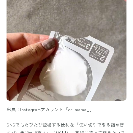
出典：Instagramアカウント「ori.mama_」
SNSでもたびたび登場する便利な「使い切りできる詰め替
えパウチ10ml 8枚入」（110円）。旅行に持って行きたいス