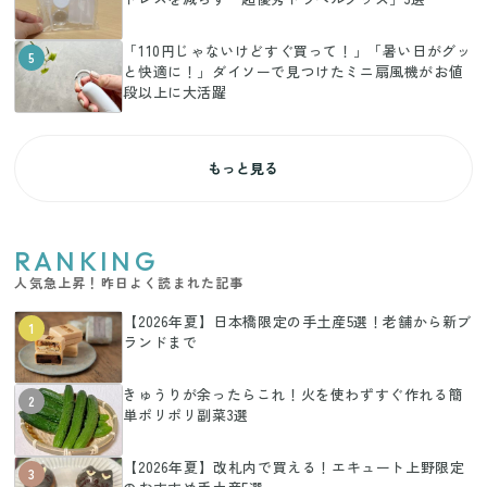
「110円じゃないけどすぐ買って！」「暑い日がグッ
5
と快適に！」ダイソーで見つけたミニ扇風機がお値
段以上に大活躍
もっと見る
RANKING
人気急上昇！昨日よく読まれた記事
【2026年夏】日本橋限定の手土産5選！老舗から新ブ
1
ランドまで
きゅうりが余ったらこれ！火を使わずすぐ作れる簡
2
単ポリポリ副菜3選
【2026年夏】改札内で買える！エキュート上野限定
3