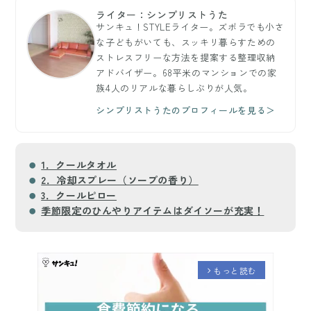
ライター：シンプリストうた
サンキュ！STYLEライター。ズボラでも小さ
な子どもがいても、スッキリ暮らすための
ストレスフリーな方法を提案する整理収納
アドバイザー。68平米のマンションでの家
族4人のリアルな暮らしぶりが人気。
シンプリストうたのプロフィールを見る＞
1．クールタオル
2．冷却スプレー（ソープの香り）
3．クールピロー
季節限定のひんやりアイテムはダイソーが充実！
もっと読む
arrow_forward_ios