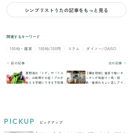
シンプリストうたの記事をもっと見る
関連するキーワード
100均・雑貨
100均/100円
コラム
ダイソー/DAISO
前の記事
次の記事
夏野菜の「トゲ」や「うぶ
【築古団地】雑多で暗いキ
毛」は新鮮さの証！プロが
ッチンが垢抜け！色・収
教える手軽にできる下処理
納・雑貨のちょい足しアイ
とおいしく食べるコツ
デア
PICKUP
ピックアップ