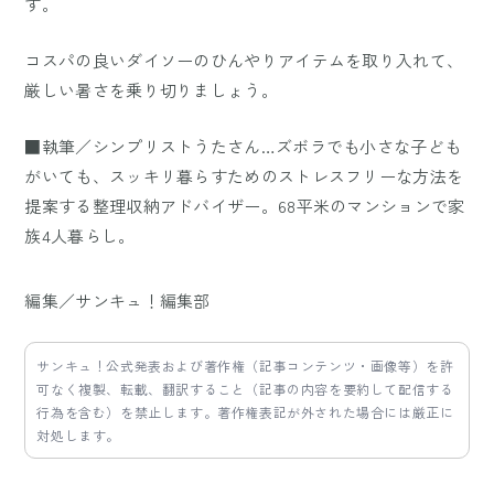
す。
コスパの良いダイソーのひんやりアイテムを取り入れて、
厳しい暑さを乗り切りましょう。
■執筆／シンプリストうたさん…ズボラでも小さな子ども
がいても、スッキリ暮らすためのストレスフリーな方法を
提案する整理収納アドバイザー。68平米のマンションで家
族4人暮らし。
編集／サンキュ！編集部
サンキュ！公式発表および著作権（記事コンテンツ・画像等）を許
可なく複製、転載、翻訳すること（記事の内容を要約して配信する
行為を含む）を禁止します。著作権表記が外された場合には厳正に
対処します。