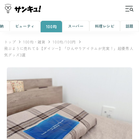
収納
ビューティ
スーパー
料理レシピ
話題
100均
トップ
100均・雑貨
100均/100円
飛ぶように売れてる【ダイソー】「ひんやりアイテムが充実！」超優秀人
気グッズ3選