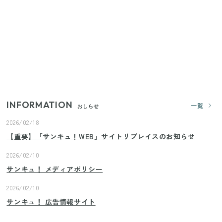
ランドまで
【セリア】「考えた人天才！」使いやすさの工夫が
すごい大人気グッズ
いまが旬の「みょうが」を買ったらやらなきゃ損！
プロが教えるみょうがの1番おいしい食べ方
INFORMATION
一覧
おしらせ
2026/02/18
【重要】「サンキュ！WEB」サイトリプレイスのお知らせ
2026/02/10
サンキュ！ メディアポリシー
2026/02/10
サンキュ！ 広告情報サイト