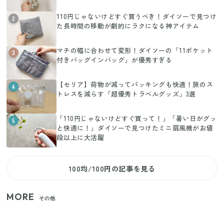
110円じゃないけどすぐ買うべき！ダイソーで見つけ
2
た長時間の移動が劇的にラクになる神アイテム
マチの幅に合わせて変形！ダイソーの「11ポケット
3
付きバッグインバッグ」が優秀すぎる
【セリア】荷物が減ってパッキングも快適！旅のス
4
トレスを減らす「超優秀トラベルグッズ」3選
「110円じゃないけどすぐ買って！」「暑い日がグッ
5
と快適に！」ダイソーで見つけたミニ扇風機がお値
段以上に大活躍
100均/100円の記事を見る
MORE
その他
【2026年夏】日本橋限定の手土産5選！老舗から新ブ