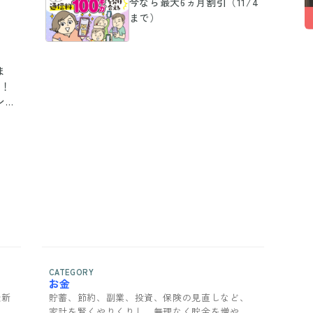
今なら最大6ヵ月割引（11/4
まで）
ま
ル！
ンジ
CATEGORY
お金
最新
貯蓄、節約、副業、投資、保険の見直しなど、
貨
家計を賢くやりくりし、無理なく貯金を増やす