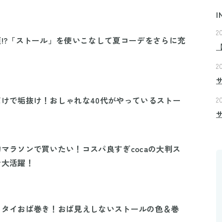
I
2
!?「ストール」を使いこなして夏コーデをさらに充
2
けで垢抜け！おしゃれな40代がやっているストー
2
マラソンで買いたい！コスパ良すぎcocaの大判ス
で大活躍！
イタイおば巻き！おば見えしないストールの色＆巻