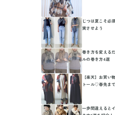
じつは夏こそ必須
実させよう
巻き方を変えるだ
ルの巻き方4選
【楽天】お買い物
トール♡春先ま
一歩間違えると