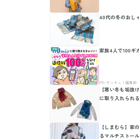
40代の冬のおし
家族4人で100ギ
【寒い冬も垢抜
に取り入れられ
【しまむら】家の
るマルチストー