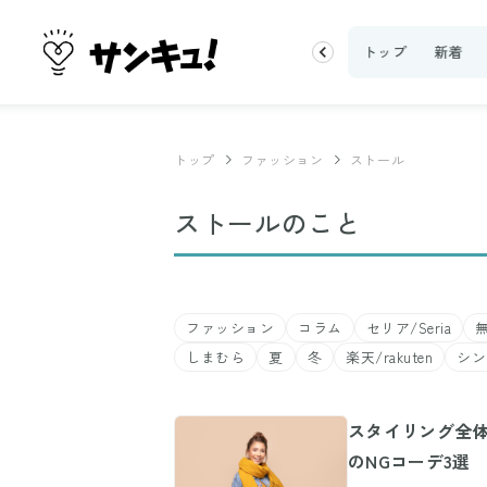
100均・雑貨
スーパー
料理レシピ
話題
トップ
新着
トップ
ファッション
ストール
ストールのこと
ファッション
コラム
セリア/Seria
無
しまむら
夏
冬
楽天/rakuten
シン
スタイリング全体
のNGコーデ3選