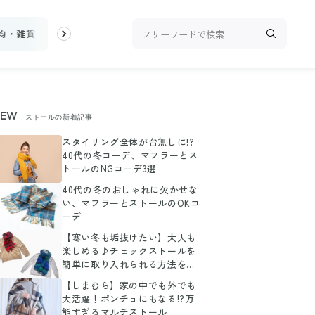
0均・雑貨
スーパー
料理レシピ
話題
トップ
新着
ラン
NEW
ストールの新着記事
スタイリング全体が台無しに!?
40代の冬コーデ、マフラーとス
トールのNGコーデ3選
40代の冬のおしゃれに欠かせな
い、マフラーとストールのOKコ
ーデ
【寒い冬も垢抜けたい】大人も
楽しめる♪チェックストールを
簡単に取り入れられる方法を教
えます！
【しまむら】家の中でも外でも
大活躍！ポンチョにもなる!?万
能すぎるマルチストール