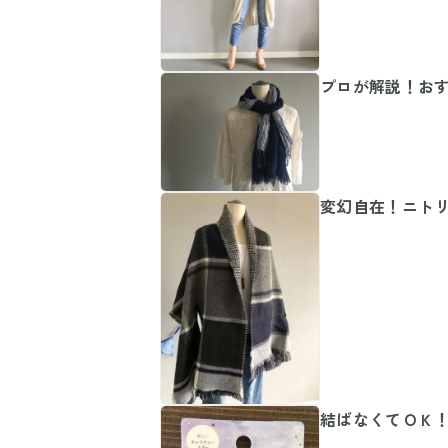
プロが解説！お
変幻自在！ニト
結ばなくてＯＫ