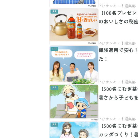
【100名プレゼ
のおいしさの秘
保険適用で安心！
た！
【500名にむぎ
暑さから子ども
【500名にむぎ
カラダづくり！