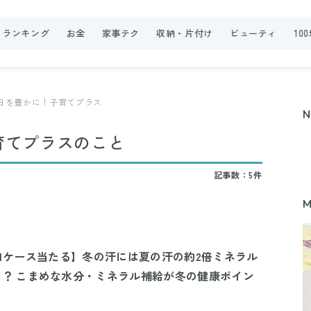
ランキング
お金
家事テク
収納・片付け
ビューティ
10
日を豊かに！子育てプラス
育てプラスのこと
記事数：5件
M
茶1ケース当たる】冬の汗には夏の汗の約2倍ミネラル
？ こまめな水分・ミネラル補給が冬の健康ポイン