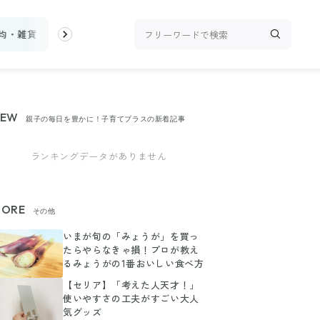
0均・雑貨
スーパー
料理レシピ
話題
トップ
新着
ラン
NEW
親子の毎日を豊かに！子育てプラスの新着記事
ランキングデータがありません
ORE
その他
いまが旬の「みょうが」を買っ
たらやらなきゃ損！プロが教え
るみょうがの1番おいしい食べ方
【セリア】「考えた人天才！」
使いやすさの工夫がすごい大人
気グッズ