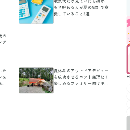
電気代だけ見ていたら損か
も？貯める人が夏の家計で意
識していること3選
後の
ング
した
夏休みのアウトドアデビュー
H
ンを
を成功させるコツ！無理なく
おか
楽しめるファミリー向けキャ
ンプ術