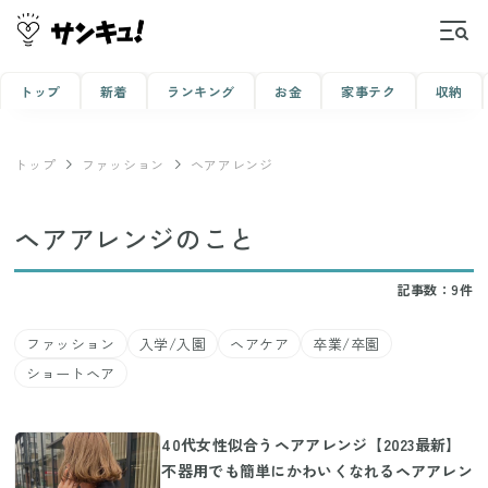
トップ
新着
ランキング
お金
家事テク
収納
トップ
ファッション
ヘアアレンジ
ヘアアレンジのこと
記事数：9件
ファッション
入学/入園
ヘアケア
卒業/卒園
ショートヘア
40代女性似合うヘアアレンジ【2023最新】
不器用でも簡単にかわいくなれるヘアアレン