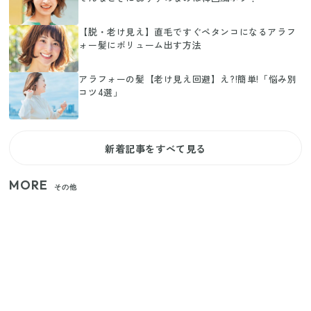
【脱・老け見え】直毛ですぐペタンコになるアラフ
ォー髪にボリューム出す方法
アラフォーの髪【老け見え回避】え?!簡単!「悩み別
コツ4選」
新着記事をすべて見る
MORE
その他
【2026年夏】日本橋限定の手土産5選！老舗から新ブ
ランドまで
【セリア】「考えた人天才！」使いやすさの工夫が
すごい大人気グッズ
いまが旬の「みょうが」を買ったらやらなきゃ損！