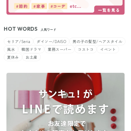
HOT WORDS
人気ワード
セリア/Seria
ダイソー/DAISO
男の子の髪型/ヘアスタイル
風水
韓国ドラマ
業務スーパー
コストコ
イベント
夏休み
お土産