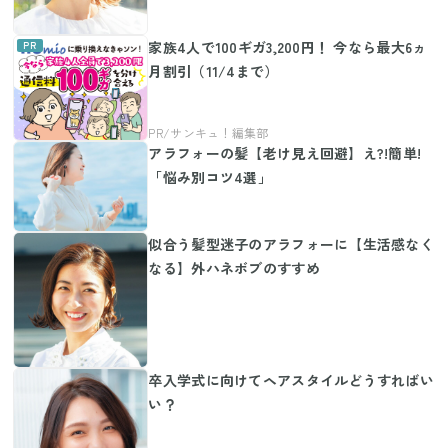
家族4人で100ギガ3,200円！ 今なら最大6ヵ
月割引（11/4まで）
アラフォーの髪【老け見え回避】え?!簡単!
「悩み別コツ4選」
似合う髪型迷子のアラフォーに【生活感なく
なる】外ハネボブのすすめ
卒入学式に向けてヘアスタイルどうすればい
い？