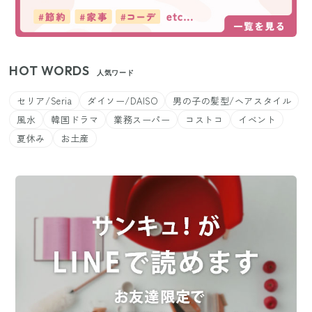
HOT WORDS
人気ワード
セリア/Seria
ダイソー/DAISO
男の子の髪型/ヘアスタイル
風水
韓国ドラマ
業務スーパー
コストコ
イベント
夏休み
お土産