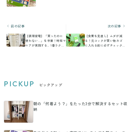
前の記事
次の記事
【調理家電】「買ったのに
【食費を見直し】ムダが減
使わない…」を卒業！時短マ
る！元コックが買い物カゴ
ニアが実践する、1番ラクな
に入れる前に必ずチェック
習慣化のコツ
する「5つの新基準」
PICKUP
ピックアップ
朝の「何着よう？」をたった3分で解決するセット収
納