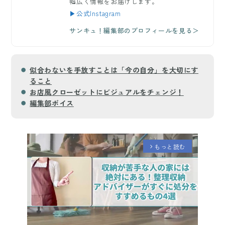
幅広く情報をお届けします。
▶公式Instagram
サンキュ！編集部のプロフィールを見る＞
似合わないを手放すことは「今の自分」を大切にす
ること
お店風クローゼットにビジュアルをチェンジ！
編集部ボイス
もっと読む
arrow_forward_ios