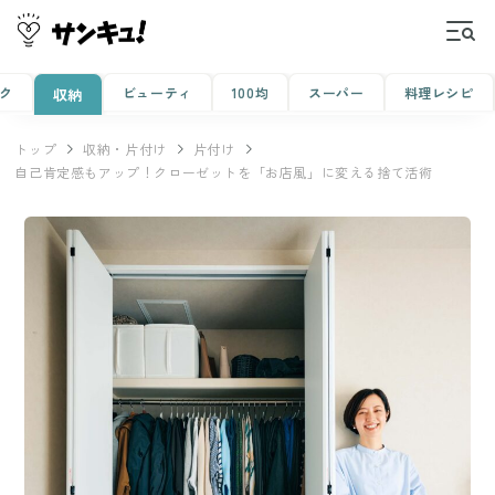
ク
ビューティ
100均
スーパー
料理レシピ
収納
トップ
収納・片付け
片付け
自己肯定感もアップ！クローゼットを「お店風」に変える捨て活術