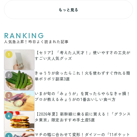
もっと見る
RANKING
人気急上昇！昨日よく読まれた記事
【セリア】「考えた人天才！」使いやすさの工夫が
1
すごい大人気グッズ
きゅうりが余ったらこれ！火を使わずすぐ作れる簡
2
単ポリポリ副菜3選
いまが旬の「みょうが」を買ったらやらなきゃ損！
3
プロが教えるみょうがの1番おいしい食べ方
【2026年夏】新幹線に乗る前に買える！「グランス
4
タ東京」限定おすすめ手土産5選
マチの幅に合わせて変形！ダイソーの「11ポケット
5