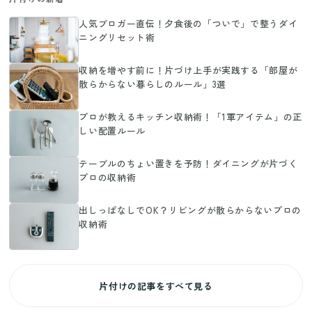
人気ブロガー直伝！夕食後の「ついで」で整うダイ
ニングリセット術
収納を増やす前に！片づけ上手が実践する「部屋が
散らからない暮らしのルール」3選
プロが教えるキッチン収納術！「1軍アイテム」の正
しい配置ルール
テーブルのちょい置きを予防！ダイニングが片づく
プロの収納術
出しっぱなしでOK？リビングが散らからないプロの
収納術
片付けの記事をすべて見る