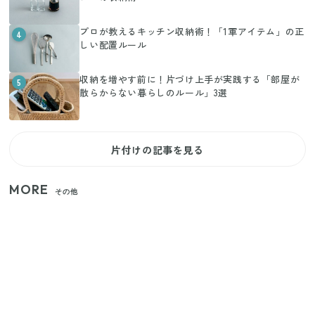
プロが教えるキッチン収納術！「1軍アイテム」の正
4
しい配置ルール
収納を増やす前に！片づけ上手が実践する「部屋が
5
散らからない暮らしのルール」3選
片付けの記事を見る
MORE
その他
いまが旬の「みょうが」を買ったらやらなきゃ損！
プロが教えるみょうがの1番おいしい食べ方
【セリア】「考えた人天才！」使いやすさの工夫が
すごい大人気グッズ
【2026年夏】日本橋限定の手土産5選！老舗から新ブ